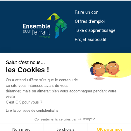
Faire un don
Offres d'emploi
Taxe d'apprentissage
Projet associatif
SIEGE SOCIAL
Salut c'est nous...
les Cookies !
169 rue de l'Abbé Bonpain - CS 56008
59706 Marcq en Baroeul Cedex
On a attendu d'être sûrs que le contenu de
ce site vous intéresse avant de vous
03 20 55 48 80
déranger, mais on aimerait bien vous accompagner pendant votre
siege.social@sprene.fr
visite...
C'est OK pour vous ?
Lire la politique de confidentialité
Consentements certifiés par
© 2021 Ensemble pour l’enfant - Mention légales
-
Non merci
Je choisis
OK pour moi
Confidentialité
- Cookies