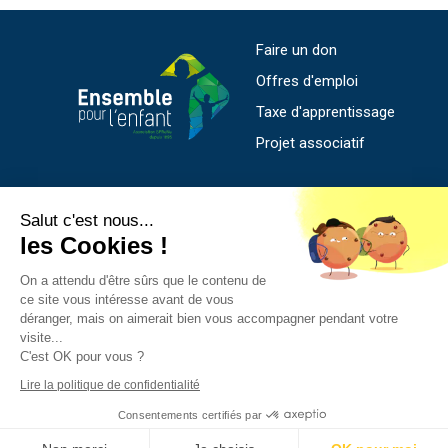
Faire un don
Offres d'emploi
Taxe d'apprentissage
Projet associatif
Salut c'est nous...
SIEGE SOCIAL
les Cookies !
169 rue de l'Abbé Bonpain - CS 56008
59706 Marcq en Baroeul Cedex
On a attendu d'être sûrs que le contenu de
ce site vous intéresse avant de vous
03 20 55 48 80
déranger, mais on aimerait bien vous accompagner pendant votre
siege.social@sprene.fr
visite...
C'est OK pour vous ?
Lire la politique de confidentialité
Consentements certifiés par
© 2021 Ensemble pour l’enfant - Mention légales
-