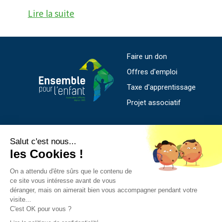
Lire la suite
Faire un don
Offres d'emploi
Taxe d'apprentissage
Projet associatif
SIEGE SOCIAL
Salut c'est nous...
les Cookies !
169 rue de l'Abbé Bonpain - CS 56008
59706 Marcq en Baroeul Cedex
On a attendu d'être sûrs que le contenu de
ce site vous intéresse avant de vous
03 20 55 48 80
déranger, mais on aimerait bien vous accompagner pendant votre
siege.social@sprene.fr
visite...
C'est OK pour vous ?