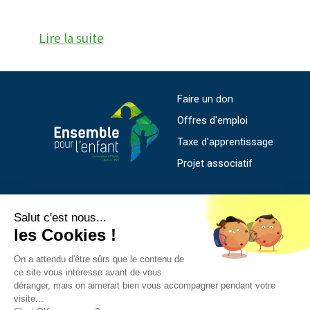
Lire la suite
Faire un don
Offres d'emploi
Taxe d'apprentissage
Projet associatif
SIEGE SOCIAL
Salut c'est nous...
les Cookies !
169 rue de l'Abbé Bonpain - CS 56008
59706 Marcq en Baroeul Cedex
On a attendu d'être sûrs que le contenu de
ce site vous intéresse avant de vous
03 20 55 48 80
déranger, mais on aimerait bien vous accompagner pendant votre
siege.social@sprene.fr
visite...